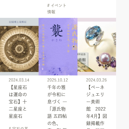
# イベント
情報
2024.03.14
2025.10.12
2024.03.26
【星座石
千年の雅
【ベーネ
は運命の
が令和に
ジュエリ
宝石】十
息づく ―
ー美術
二星座と
「源氏物
館 2022
星座石
語 五四帖
年4月】図
の色、
録掲載作
# 宝石の基