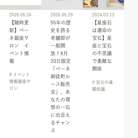
2026.06.24
2026.05.29
2024.03.13
【随時更
55年の歴
【星座石
新】ベー
史を誇る
は運命の
ネ銀座サ
老舗卸が
宝石】星
ロン イ
一般開
座と宝石
ベント情
放！6月
の不思議
報
20日限定
で素敵な
「ベーネ
関係
# イベント
御徒町ル
情報銀座サ
# 宝石の基
ース販売
ロン
礎知識
会」、あ
なたの理
想の一石
に出会え
るチャン
ス