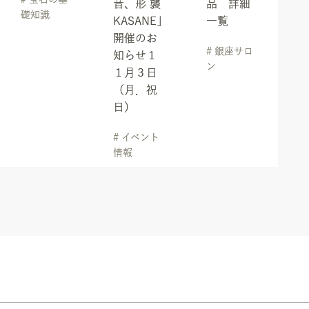
音、形 襲
品 詳細
礎知識
KASANE」
一覧
開催のお
# 銀座サロ
知らせ１
ン
１月３日
（月．祝
日）
# イベント
情報