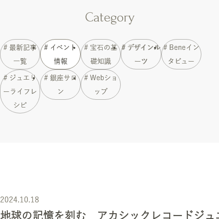
Category
# 最新記事
# イベント
# 宝石の基
# デザインル
# Beneイン
一覧
情報
礎知識
ーツ
タビュー
# ジュエリ
# 銀座サロ
# Webショ
ーライフレ
ン
ップ
シピ
2024.10.18
地球の記憶を刻む アカシックレコードジュエリーb