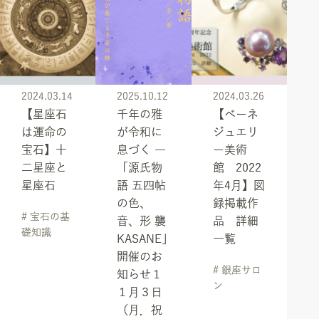
2024.03.14
2025.10.12
2024.03.26
【星座石
千年の雅
【ベーネ
は運命の
が令和に
ジュエリ
宝石】十
息づく ―
ー美術
二星座と
「源氏物
館 2022
星座石
語 五四帖
年4月】図
の色、
録掲載作
# 宝石の基
音、形 襲
品 詳細
礎知識
KASANE」
一覧
開催のお
# 銀座サロ
知らせ１
ン
１月３日
（月．祝