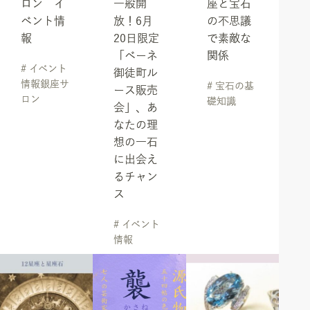
ロン イ
一般開
座と宝石
ベント情
放！6月
の不思議
報
20日限定
で素敵な
「ベーネ
関係
# イベント
御徒町ル
情報銀座サ
# 宝石の基
ース販売
ロン
礎知識
会」、あ
なたの理
想の一石
に出会え
るチャン
ス
# イベント
情報