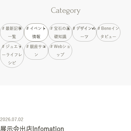
Category
# 最新記事
# イベント
# 宝石の基
# デザインル
# Beneイン
一覧
情報
礎知識
ーツ
タビュー
# ジュエリ
# 銀座サロ
# Webショ
ーライフレ
ン
ップ
シピ
2026.07.02
展示会出店Infomation