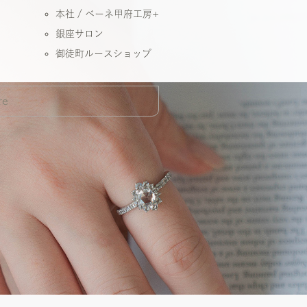
本社 / ベーネ甲府工房+
銀座サロン
御徒町ルースショップ
re