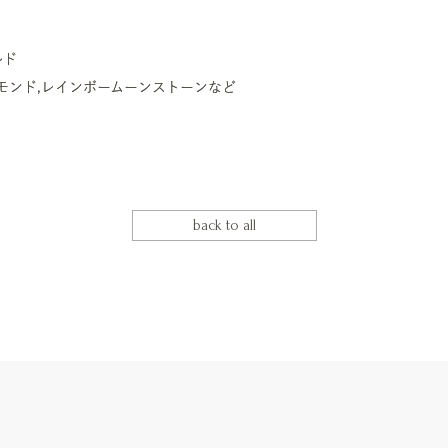
ルド
モンド,レインボームーンストーンなど
back to all