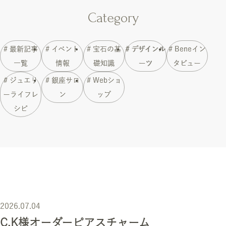
Category
# 最新記事
# イベント
# 宝石の基
# デザインル
# Beneイン
一覧
情報
礎知識
ーツ
タビュー
# ジュエリ
# 銀座サロ
# Webショ
ーライフレ
ン
ップ
シピ
2026.07.04
C.K様オーダーピアスチャーム