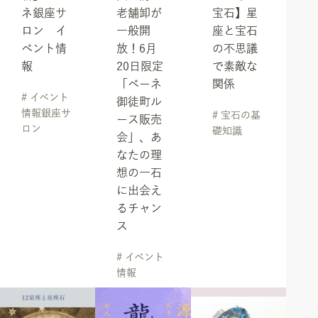
ネ銀座サ
老舗卸が
宝石】星
ロン イ
一般開
座と宝石
ベント情
放！6月
の不思議
報
20日限定
で素敵な
「ベーネ
関係
# イベント
御徒町ル
情報銀座サ
# 宝石の基
ース販売
ロン
礎知識
会」、あ
なたの理
想の一石
に出会え
るチャン
ス
# イベント
情報