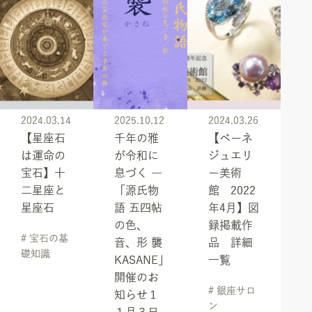
2024.03.14
2025.10.12
2024.03.26
【星座石
千年の雅
【ベーネ
は運命の
が令和に
ジュエリ
宝石】十
息づく ―
ー美術
二星座と
「源氏物
館 2022
星座石
語 五四帖
年4月】図
の色、
録掲載作
# 宝石の基
音、形 襲
品 詳細
礎知識
KASANE」
一覧
開催のお
# 銀座サロ
知らせ１
ン