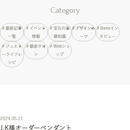
Category
# 最新記事
# イベント
# 宝石の基
# デザインル
# Beneイン
一覧
情報
礎知識
ーツ
タビュー
# ジュエリ
# 銀座サロ
# Webショ
ーライフレ
ン
ップ
シピ
2024.05.21
J.K様オーダーペンダント