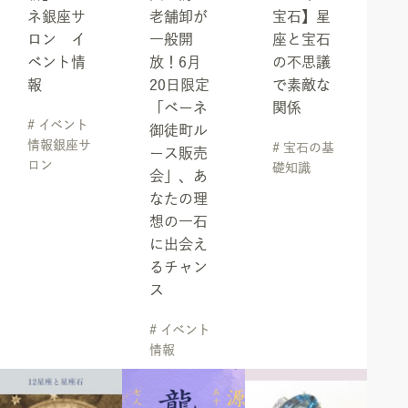
ネ銀座サ
老舗卸が
宝石】星
ロン イ
一般開
座と宝石
ベント情
放！6月
の不思議
報
20日限定
で素敵な
「ベーネ
関係
# イベント
御徒町ル
情報銀座サ
# 宝石の基
ース販売
ロン
礎知識
会」、あ
なたの理
想の一石
に出会え
るチャン
ス
# イベント
情報