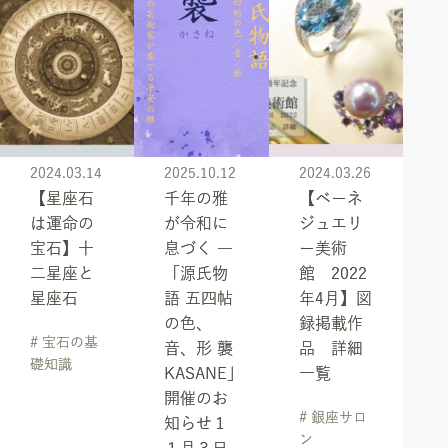
2024.03.14
2025.10.12
2024.03.26
【星座石
千年の雅
【ベーネ
は運命の
が令和に
ジュエリ
宝石】十
息づく ―
ー美術
二星座と
「源氏物
館 2022
星座石
語 五四帖
年4月】図
の色、
録掲載作
# 宝石の基
音、形 襲
品 詳細
礎知識
KASANE」
一覧
開催のお
# 銀座サロ
知らせ１
ン