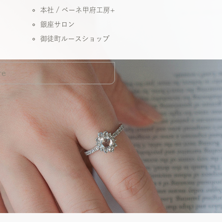
本社 / ベーネ甲府工房+
銀座サロン
御徒町ルースショップ
re