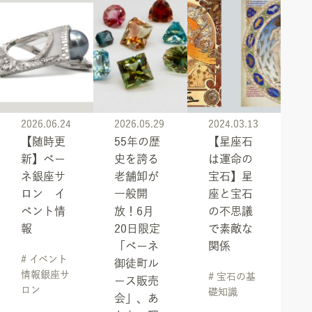
2026.06.24
2026.05.29
2024.03.13
【随時更
55年の歴
【星座石
新】ベー
史を誇る
は運命の
ネ銀座サ
老舗卸が
宝石】星
ロン イ
一般開
座と宝石
ベント情
放！6月
の不思議
報
20日限定
で素敵な
「ベーネ
関係
# イベント
御徒町ル
情報銀座サ
# 宝石の基
ース販売
ロン
礎知識
会」、あ