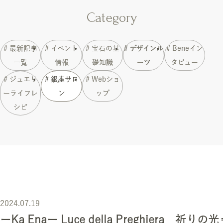
Category
# 最新記事
# イベント
# 宝石の基
# デザインル
# Beneイン
一覧
情報
礎知識
ーツ
タビュー
# ジュエリ
# 銀座サロ
# Webショ
ーライフレ
ン
ップ
シピ
2024.07.19
ーKa Enaー Luce della Preghiera 祈り