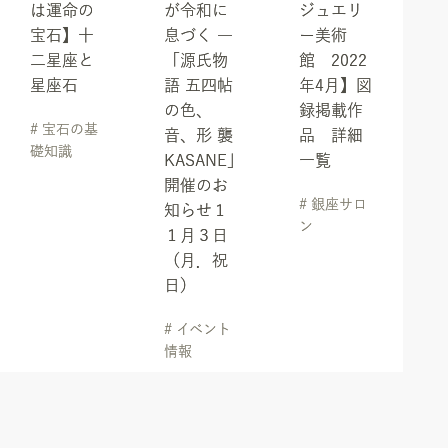
は運命の
が令和に
ジュエリ
宝石】十
息づく ―
ー美術
二星座と
「源氏物
館 2022
星座石
語 五四帖
年4月】図
の色、
録掲載作
# 宝石の基
音、形 襲
品 詳細
礎知識
KASANE」
一覧
開催のお
# 銀座サロ
知らせ１
ン
１月３日
（月．祝
日）
# イベント
情報