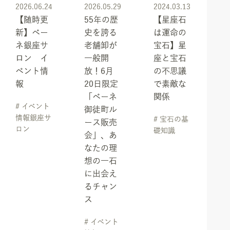
2026.06.24
2026.05.29
2024.03.13
【随時更
55年の歴
【星座石
新】ベー
史を誇る
は運命の
ネ銀座サ
老舗卸が
宝石】星
ロン イ
一般開
座と宝石
ベント情
放！6月
の不思議
報
20日限定
で素敵な
「ベーネ
関係
# イベント
御徒町ル
情報銀座サ
# 宝石の基
ース販売
ロン
礎知識
会」、あ
なたの理
想の一石
に出会え
るチャン
ス
# イベント