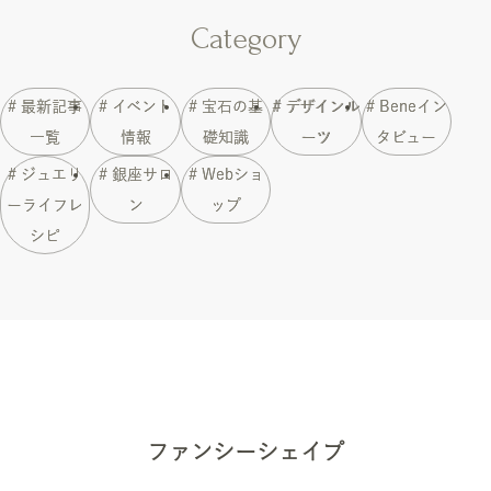
Category
# 最新記事
# イベント
# 宝石の基
# デザインル
# Beneイン
一覧
情報
礎知識
ーツ
タビュー
# ジュエリ
# 銀座サロ
# Webショ
ーライフレ
ン
ップ
シピ
ファンシーシェイプ