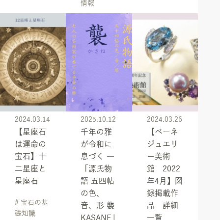
情報
2024.03.14
2025.10.12
2024.03.26
【星座石
千年の雅
【ベーネ
は運命の
が令和に
ジュエリ
宝石】十
息づく ―
ー美術
二星座と
「源氏物
館 2022
星座石
語 五四帖
年4月】図
の色、
録掲載作
# 宝石の基
音、形 襲
品 詳細
礎知識
KASANE」
一覧