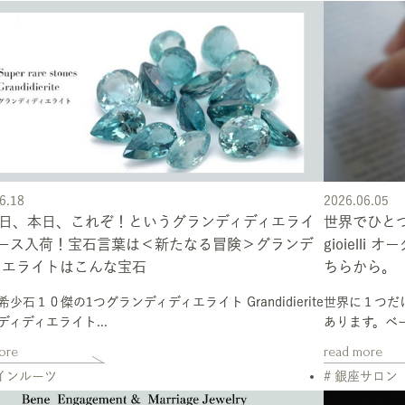
6.18
2026.06.05
18日、本日、これぞ！というグランディディエライ
世界でひとつだ
ピース入荷！宝石言葉は＜新たなる冒険＞グランデ
gioiel
ィエライトはこんな宝石
ちらから。
少石１０傑の1つグランディディエライト Grandidierite
世界に１つだ
ディディエライト...
あります。ベー
ore
read more
ザインルーツ
# 銀座サロン