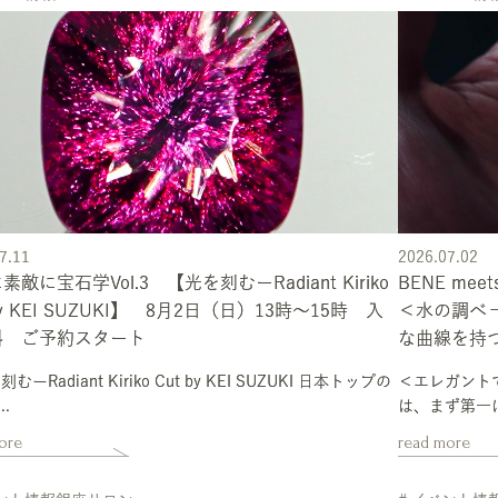
7.11
2026.07.02
素敵に宝石学Vol.3 【光を刻むーRadiant Kiriko
BENE me
by KEI SUZUKI】 8月2日（日）13時～15時 入
＜水の調べ－Ｔ
料 ご予約スタート
な曲線を持
ーRadiant Kiriko Cut by KEI SUZUKI 日本トップの
＜エレガント
..
は、まず第一に
ore
read more