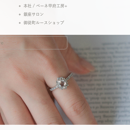
本社 / ベーネ甲府工房+
銀座サロン
御徒町ルースショップ
re