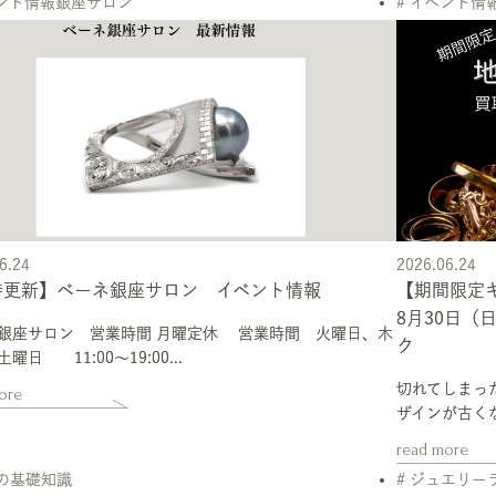
ベント情報銀座サロン
# イベント情
6.24
2026.06.24
時更新】ベーネ銀座サロン イベント情報
【期間限定
8月30日（
銀座サロン 営業時間 月曜定休 営業時間 火曜日、木
ク
曜日 11:00～19:00...
切れてしまっ
ore
ザインが古くな
read more
石の基礎知識
# ジュエリ