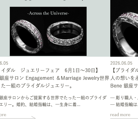
6.05
2026.06.05
イダル ジュエリーフェア 6月1日～30日】
【ブライダ
 銀座サロン Engagement ＆Marriage Jewelry世界
人の想いを
った一組のブライダルジュエリー。
Bene 銀座サロ
銀座サロンからご提案する世界でたった一組のブライダ
— 彫り職人・
エリー。婚約、結婚指輪は、一生身に着...
— 結婚指輪は
ore
read more