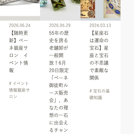
2026.06.24
2026.05.29
2024.03.13
【随時更
55年の歴
【星座石
新】ベー
史を誇る
は運命の
ネ銀座サ
老舗卸が
宝石】星
ロン イ
一般開
座と宝石
ベント情
放！6月
の不思議
報
20日限定
で素敵な
「ベーネ
関係
# イベント
御徒町ル
情報銀座サ
# 宝石の基
ース販売
ロン
礎知識
会」、あ
なたの理
想の一石
に出会え
るチャン