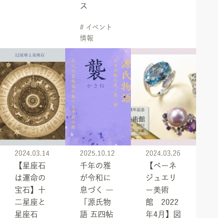
ス
# イベント
情報
2024.03.14
2025.10.12
2024.03.26
【星座石
千年の雅
【ベーネ
は運命の
が令和に
ジュエリ
宝石】十
息づく ―
ー美術
二星座と
「源氏物
館 2022
星座石
語 五四帖
年4月】図