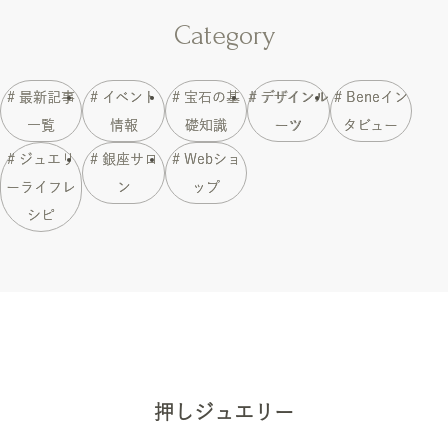
Category
# 最新記事
# イベント
# 宝石の基
# デザインル
# Beneイン
一覧
情報
礎知識
ーツ
タビュー
# ジュエリ
# 銀座サロ
# Webショ
ーライフレ
ン
ップ
シピ
押しジュエリー