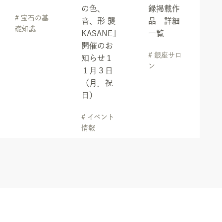
の色、
録掲載作
# 宝石の基
音、形 襲
品 詳細
礎知識
KASANE」
一覧
開催のお
# 銀座サロ
知らせ１
ン
１月３日
（月．祝
日）
# イベント
情報