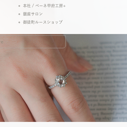
本社 / ベーネ甲府工房+
銀座サロン
御徒町ルースショップ
re