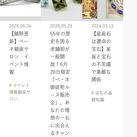
2026.06.24
2026.05.29
2024.03.13
【随時更
55年の歴
【星座石
新】ベー
史を誇る
は運命の
ネ銀座サ
老舗卸が
宝石】星
ロン イ
一般開
座と宝石
ベント情
放！6月
の不思議
報
20日限定
で素敵な
「ベーネ
関係
# イベント
御徒町ル
情報銀座サ
# 宝石の基
ース販売
ロン
礎知識
会」、あ
なたの理
想の一石
に出会え
るチャン