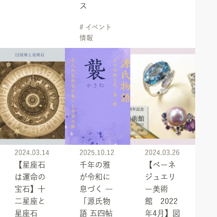
ス
# イベント
情報
2024.03.14
2025.10.12
2024.03.26
【星座石
千年の雅
【ベーネ
は運命の
が令和に
ジュエリ
宝石】十
息づく ―
ー美術
二星座と
「源氏物
館 2022
星座石
語 五四帖
年4月】図