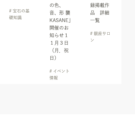
の色、
録掲載作
# 宝石の基
音、形 襲
品 詳細
礎知識
KASANE」
一覧
開催のお
# 銀座サロ
知らせ１
ン
１月３日
（月．祝
日）
# イベント
情報