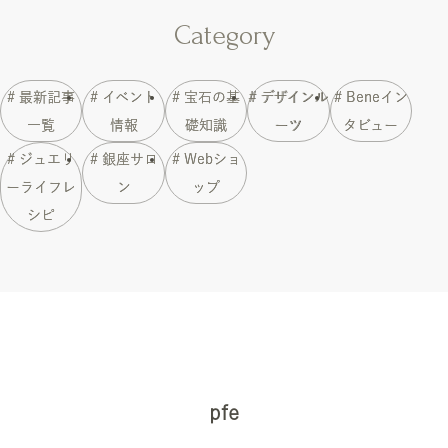
Category
# 最新記事
# イベント
# 宝石の基
# デザインル
# Beneイン
一覧
情報
礎知識
ーツ
タビュー
# ジュエリ
# 銀座サロ
# Webショ
ーライフレ
ン
ップ
シピ
pfe