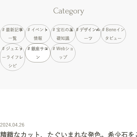
Category
# 最新記事
# イベント
# 宝石の基
# デザインル
# Beneイン
一覧
情報
礎知識
ーツ
タビュー
# ジュエリ
# 銀座サロ
# Webショ
ーライフレ
ン
ップ
シピ
2024.04.26
精緻なカット、たぐいまれな発色。希少石を