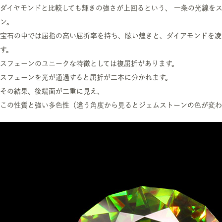
ダイヤモンドと比較しても輝きの強さが上回るという、 一条の光線を
ン。
宝石の中では屈指の高い屈折率を持ち、眩い煌きと、ダイアモンドを凌
す。
スフェーンのユニークな特徴としては複屈折があります。
スフェーンを光が通過すると屈折が二本に分かれます。
その結果、後端面が二重に見え、
この性質と強い多色性（違う角度から見るとジェムストーンの色が変わ