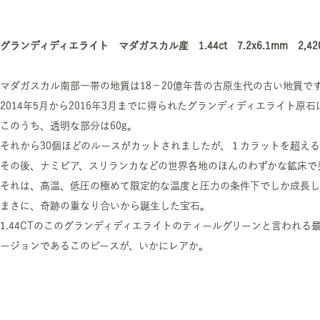
グランディディエライト マダガスカル産 1.44ct 7.2x6.1mm 2,42
マダガスカル南部一帯の地質は18－20億年昔の古原生代の古い地質で
2014年5月から2016年3月までに得られたグランディディエライト原石は
このうち、透明な部分は60g。
それから30個ほどのルースがカットされましたが、１カラットを超える
その後、ナミビア、スリランカなどの世界各地のほんのわずかな鉱床で
それは、高温、低圧の極めて限定的な温度と圧力の条件下でしか成長し
まさに、奇跡の重なり合いから誕生した宝石。
1.44CTのこのグランディディエライトのティールグリーンと言われ
ージョンであるこのピースが、いかにレアか。