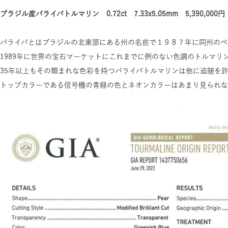
ブラジル産パライバトルマリン 0.72ct 7.33x5.05mm 5,390,00
パライバとはブラジルの北東部にある州の名前で１９８７年に同州のペ
1989年に世界の宝石マーケットにこれまでに例のない色調のトルマリ
35年以上もその類まれな色彩を持つパライバトルマリンは他に追随を
トップカラーである信号機の青緑の色とネオンカラーはあまり見られな