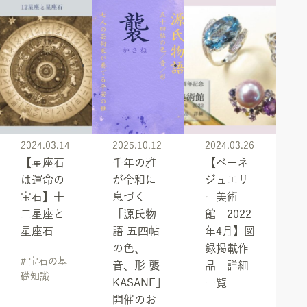
2024.03.14
2025.10.12
2024.03.26
【星座石
千年の雅
【ベーネ
は運命の
が令和に
ジュエリ
宝石】十
息づく ―
ー美術
二星座と
「源氏物
館 2022
星座石
語 五四帖
年4月】図
の色、
録掲載作
# 宝石の基
音、形 襲
品 詳細
礎知識
KASANE」
一覧
開催のお