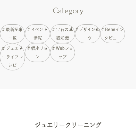
Category
# 最新記事
# イベント
# 宝石の基
# デザインル
# Beneイン
一覧
情報
礎知識
ーツ
タビュー
# ジュエリ
# 銀座サロ
# Webショ
ーライフレ
ン
ップ
シピ
ジュエリークリーニング