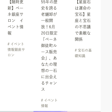
【随時更
55年の歴
【星座石
新】ベー
史を誇る
は運命の
ネ銀座サ
老舗卸が
宝石】星
ロン イ
一般開
座と宝石
ベント情
放！6月
の不思議
報
20日限定
で素敵な
「ベーネ
関係
# イベント
御徒町ル
情報銀座サ
# 宝石の基
ース販売
ロン
礎知識
会」、あ
なたの理
想の一石
に出会え
るチャン
ス
# イベント
情報