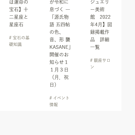
は運命の
が令和に
ジュエリ
宝石】十
息づく ―
ー美術
二星座と
「源氏物
館 2022
星座石
語 五四帖
年4月】図
の色、
録掲載作
# 宝石の基
音、形 襲
品 詳細
礎知識
KASANE」
一覧
開催のお
# 銀座サロ
知らせ１
ン
１月３日
（月．祝
日）
# イベント
情報