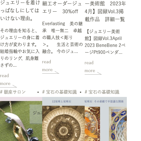
ジュエリーを着け
細工オーダージュ
ー美術館 2023年
っぱなしにしては
エリー 30%off
4月】図録Vol.3掲
いけない理由。
載作品 詳細一覧
Everlasting 美の継
その理由を知ると、
承 唯一無二 卓越
【ジュエリー美術
ジュエリーの身に着
の職人技＜彫り
館】図録Vol.3April
け方が変わります。
＞。 生活と芸術の
2023 BeneBene 2ペ
結婚指輪やお気に入
融合。 今のジュ...
ージPt900ペンダ...
りのリング、肌身離
read
read
さずの...
more
more
read
more
# 銀座サロン
# 宝石の基礎知識
# 宝石の基礎知識