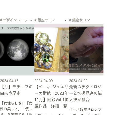
# デザインルーツ
# 銀座サロン
# 銀座サロン
2024.04.16
2024.04.09
2024.04.09
【月】モチーフの
【ベーネ ジュエリ
最新のテクノロジ
由来や歴史
ー美術館 2023年
ーと切磋琢磨の職
11月】図録Vol.4掲
人技が融合
「女性らしさ」「女
載作品 詳細一覧
性の美しさ」「優し
ベーネ銀座サロンフ
さ」を象徴する月モ