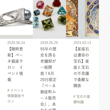
2026.06.24
2026.05.29
2024.03.13
【随時更
55年の歴
【星座石
新】ベー
史を誇る
は運命の
ネ銀座サ
老舗卸が
宝石】星
ロン イ
一般開
座と宝石
ベント情
放！6月
の不思議
報
20日限定
で素敵な
「ベーネ
関係
# イベント
御徒町ル
情報銀座サ
# 宝石の基
ース販売
ロン
礎知識
会」、あ