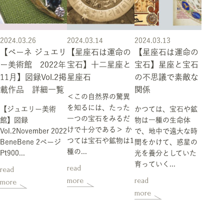
2024.03.26
2024.03.14
2024.03.13
【ベーネ ジュエリ
【星座石は運命の
【星座石は運命の
ー美術館 2022年
宝石】十二星座と
宝石】星座と宝石
11月】図録Vol.2掲
星座石
の不思議で素敵な
載作品 詳細一覧
関係
＜この自然界の驚異
を知るには、たった
【ジュエリー美術
かつては、宝石や鉱
一つの宝石をみるだ
館】図録
物は一種の生命体
けで十分である＞ か
Vol.2November 2022
で、地中で遠大な時
つては宝石や鉱物は1
BeneBene 2ページ
間をかけて、惑星の
種の...
Pt900...
光を養分としていた
育っていく...
read
read
more
read
more
more