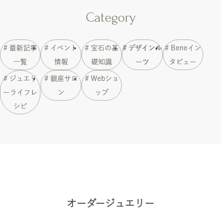
Category
# 最新記事
# イベント
# 宝石の基
# デザインル
# Beneイン
一覧
情報
礎知識
ーツ
タビュー
# ジュエリ
# 銀座サロ
# Webショ
ーライフレ
ン
ップ
シピ
オーダージュエリー