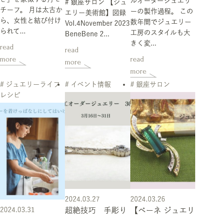
ルオーダージュエリ
# 銀座サロン 【ジュ
チーフ。 月は太古か
ーの製作過程。 この
エリー美術館】図録
ら、女性と結び付け
数年間でジュエリー
Vol.4November 2023
られて...
工房のスタイルも大
BeneBene 2...
きく変...
read
read
more
read
more
more
# ジュエリーライフ
# イベント情報
# 銀座サロン
レシピ
2024.03.27
2024.03.26
2024.03.31
超絶技巧 手彫り
【ベーネ ジュエリ